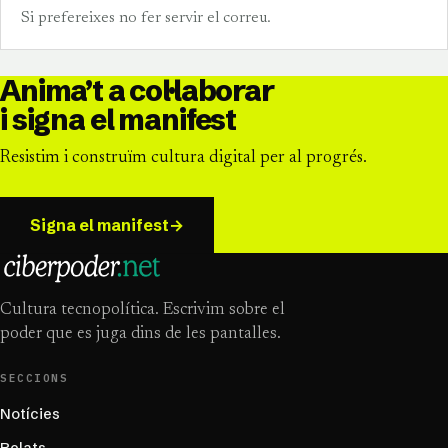
Si prefereixes no fer servir el correu.
Anima’t a col·laborar
i signa el manifest
Resistim i construïm cultura digital per al progrés.
Signa el manifest
→
Cultura tecnopolítica. Escrivim sobre el
poder que es juga dins de les pantalles.
SECCIONS
Notícies
Relats