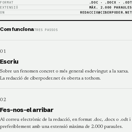
FORMAT
.DOC · .DOCX · .ODT
EXTENSIÓ
MÀX. 2.000 PARAULES
ON
REDACCIO@CIBERPODER.NET
Com funciona
TRES
PASSOS
01
Escriu
Sobre un fenomen concret o més general esdevingut a la xarxa.
La redacció de ciberpoder.net és oberta a tothom.
02
Fes-nos-el arribar
Al correu electrònic de la redacció, en format .doc, .docx o .odt i
preferiblement amb una extensió màxima de 2.000 paraules.