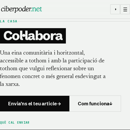
Salta al contingut
☰
◑
LA CASA
Col·labora
Una eina comunitària i horitzontal,
accessible a tothom i amb la participació de
tothom que vulgui reflexionar sobre un
fenomen concret o més general esdevingut a
la xarxa.
Envia’ns el teu article
→
Com funciona
↓
QUÈ CAL ENVIAR