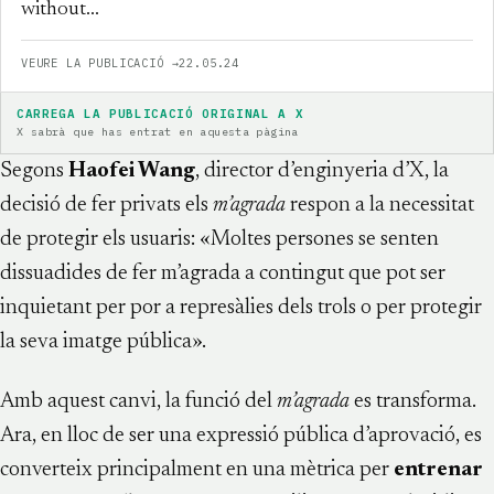
without…
VEURE LA PUBLICACIÓ →
22.05.24
CARREGA LA PUBLICACIÓ ORIGINAL A X
X sabrà que has entrat en aquesta pàgina
Segons
Haofei Wang
, director d’enginyeria d’X, la
decisió de fer privats els
m’agrada
respon a la necessitat
de protegir els usuaris: «Moltes persones se senten
dissuadides de fer m’agrada a contingut que pot ser
inquietant per por a represàlies dels trols o per protegir
la seva imatge pública».
Amb aquest canvi, la funció del
m’agrada
es transforma.
Ara, en lloc de ser una expressió pública d’aprovació, es
converteix principalment en una mètrica per
entrenar