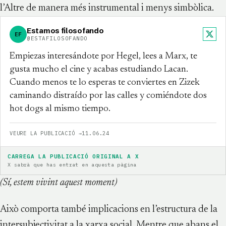
l’Altre de manera més instrumental i menys simbòlica.
Estamos filosofando
EF
X
@ESTAFILOSOFANDO
Empiezas interesándote por Hegel, lees a Marx, te
gusta mucho el cine y acabas estudiando Lacan.
Cuando menos te lo esperas te conviertes en Zizek
caminando distraído por las calles y comiéndote dos
hot dogs al mismo tiempo.
VEURE LA PUBLICACIÓ →
11.06.24
CARREGA LA PUBLICACIÓ ORIGINAL A X
X sabrà que has entrat en aquesta pàgina
(Sí, estem vivint aquest moment)
Això comporta també implicacions en l’estructura de la
intersubjectivitat a la xarxa social. Mentre que abans el