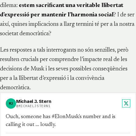
dilema:
estem sacrificant una veritable llibertat
d’expressió per mantenir l’harmonia social
? I de ser
així, quines implicacions a llarg termini té per a la nostra
societat democràtica?
Les respostes a tals interrogants no són senzilles, però
resulten crucials per comprendre l’impacte real de les
decisions de Musk i les seves possibles conseqüències
per a la llibertat d’expressió i la convivència
democràtica.
Michael J. Stern
MJ
X
@MICHAELJSTERN1
Ouch, someone has #ElonMusk's number and is
calling it out … loudly.