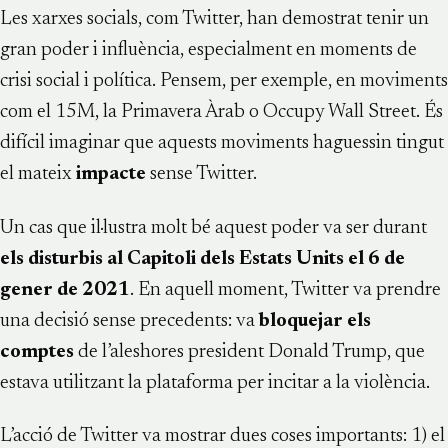
Les xarxes socials, com Twitter, han demostrat tenir un
gran poder i influència, especialment en moments de
crisi social i política. Pensem, per exemple, en moviments
com el 15M, la Primavera Àrab o Occupy Wall Street. És
difícil imaginar que aquests moviments haguessin tingut
el mateix
impacte
sense Twitter.
Un cas que il·lustra molt bé aquest poder va ser durant
els disturbis al Capitoli dels Estats Units el 6 de
gener de 2021
. En aquell moment, Twitter va prendre
una decisió sense precedents: va
bloquejar els
comptes
de l’aleshores president Donald Trump, que
estava utilitzant la plataforma per incitar a la violència.
L’acció de Twitter va mostrar dues coses importants: 1) el