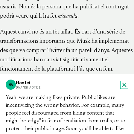
usuaris. Només la persona que ha publicat el contingut
podrà veure qui li ha fet
m’agrada
.
Aquest canvi no és un fet aïllat. És part d’una sèrie de
transformacions importants que Musk ha implementat
des que va comprar Twitter fa un parell d’anys. Aquestes
modificacions han canviat significativament el
funcionament de la plataforma i l’ús que en fem.
Haofei
HA
X
@WANGHAOFEI
Yeah, we are making likes private. Public likes are
incentivizing the wrong behavior. For example, many
people feel discouraged from liking content that
might be "edgy" in fear of retaliation from trolls, or to
protect their public image. Soon you’ll be able to like