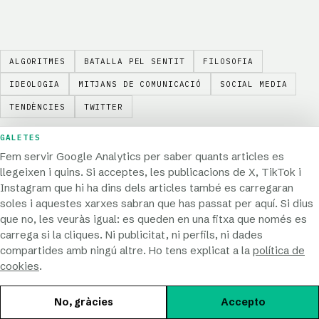
ALGORITMES
BATALLA PEL SENTIT
FILOSOFIA
IDEOLOGIA
MITJANS DE COMUNICACIÓ
SOCIAL MEDIA
TENDÈNCIES
TWITTER
GALETES
Fem servir Google Analytics per saber quants articles es
llegeixen i quins. Si acceptes, les publicacions de X, TikTok i
Instagram que hi ha dins dels articles també es carregaran
soles i aquestes xarxes sabran que has passat per aquí. Si dius
que no, les veuràs igual: es queden en una fitxa que només es
AUTORIA
carrega si la cliques. Ni publicitat, ni perfils, ni dades
Joaquín Eandi Cuttica
compartides amb ningú altre. Ho tens explicat a la
política de
cookies
.
Expert en comunicació especialitzada, ha estudiat
Comunicació i Indústries Culturals a la Universitat de
No, gràcies
Accepto
Barcelona i Filosofia a la UNED. Actualment, treballa com