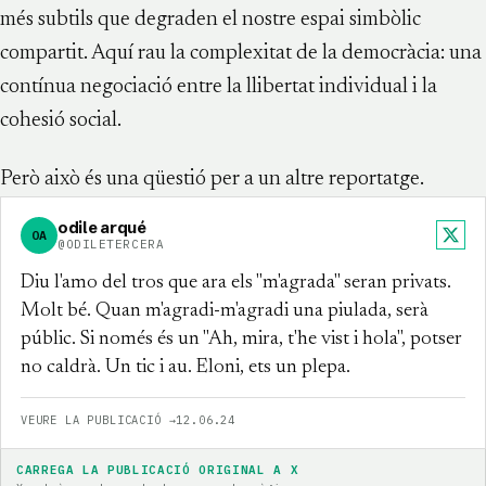
més subtils que degraden el nostre espai simbòlic
compartit. Aquí rau la complexitat de la democràcia: una
contínua negociació entre la llibertat individual i la
cohesió social.
Però això és una qüestió per a un altre reportatge.
odile arqué
OA
X
@ODILETERCERA
Diu l'amo del tros que ara els "m'agrada" seran privats.
Molt bé. Quan m'agradi-m'agradi una piulada, serà
públic. Si només és un "Ah, mira, t'he vist i hola", potser
no caldrà. Un tic i au. Eloni, ets un plepa.
VEURE LA PUBLICACIÓ →
12.06.24
CARREGA LA PUBLICACIÓ ORIGINAL A X