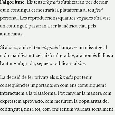
l’algoritme
. Els teus
m’agrada
s’utilitzaran per decidir
quin contingut et mostrarà la plataforma al teu
feed
personal. Les reproduccions (quantes vegades s’ha vist
un contingut) passaran a ser la mètrica clau pels
anunciants.
Si abans, amb el teu
m’agrada
llançaves un missatge al
món manifestant «ei, això m’agrada», ara només li dius a
l’autor «m’agrada, segueix publicant això».
La decisió de fer privats els
m’agrada
pot tenir
conseqüències importants en com ens comuniquem i
interactuem a la plataforma. Pot canviar la manera com
expressem aprovació, com mesurem la popularitat del
contingut i, fins i tot, com ens sentim validats socialment