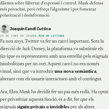
dilemes sobre llibertat d’expressió i control. Musk defensa
més privacitat, però reforça l’algoritme i pot fomentar
polarització i desinformació.
Joaquín Eandi Cuttica
26 DE JUNY DE 2024
15
MIN DE LECTURA
Fa nou anys, Twitter va fer un canvi important. Sota la
direcció de Jack Dorsey, la plataforma va substituir els
fav
(que es representaven amb una estrella) pels
m’agrada
(simbolitzats per un cor). Aquest canvi no era només
visual, sinó que va introduir
una nova semàntica
,
alterant com els usuaris interactuen amb el contingut.
Ara, Elon Musk ha decidit fer un pas més enllà. Ha optat
per privatitzar aquesta funció, és a dir, fer que els
m’agrada
siguin privats o invisibles
per als altres