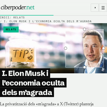
Salta al contingut
☰
◑
INICI
RELATS
I. ELON MUSK I L’ECONOMIA OCULTA DELS M’AGRADA
RELATS
I. Elon Musk i
l’economia oculta
dels m’agrada
La privatització dels «m’agrada» a X (Twitter) planteja