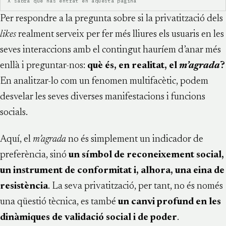
X sabrà que has entrat en aquesta pàgina
Per respondre a la pregunta sobre si la privatització dels
likes
realment serveix per fer més lliures els usuaris en les
seves interaccions amb el contingut hauríem d’anar més
enllà i preguntar-nos:
què és, en realitat, el
m’agrada
?
En analitzar-lo com un fenomen multifacètic, podem
desvelar les seves diverses manifestacions i funcions
socials.
Aquí, el
m’agrada
no és simplement un indicador de
preferència, sinó
un símbol de reconeixement social,
un instrument de conformitat i, alhora, una eina de
resistència
. La seva privatització, per tant, no és només
una qüestió tècnica, es també
un canvi profund en les
dinàmiques de validació social i de poder
.