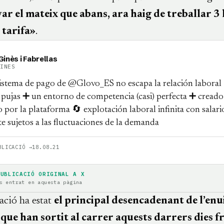
ar el mateix que abans, ara haig de treballar 3
a tarifa»
.
inès i Fabrellas
GINES
istema de pago de @Glovo_ES no escapa la relación laboral
 pujas ➕ un entorno de competencia (casi) perfecta ➕ creado
 por la plataforma 🔄 explotación laboral infinita con salari
 sujetos a las fluctuaciones de la demanda
BLICACIÓ →
18.08.21
PUBLICACIÓ ORIGINAL A X
s entrat en aquesta pàgina
ació ha estat
el principal desencadenant de l’enu
 que han sortit al carrer aquests darrers dies 