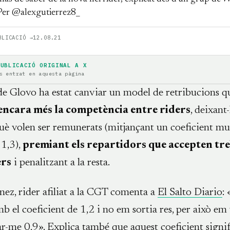
 Per @alexgutierrez8_
BLICACIÓ →
12.08.21
PUBLICACIÓ ORIGINAL A X
s entrat en aquesta pàgina
de Glovo ha estat canviar un model de retribucions q
ncara més la competència entre riders
, deixant-
uè volen ser remunerats (mitjançant un coeficient mu
 1,3),
premiant els repartidors que accepten tre
ers
i penalitzant a la resta.
ez, rider afiliat a la CGT comenta a
El Salto Diario
:
 el coeficient de 1,2 i no em sortia res, per això em
car-me 0,9». Explica també que aquest coeficient signi