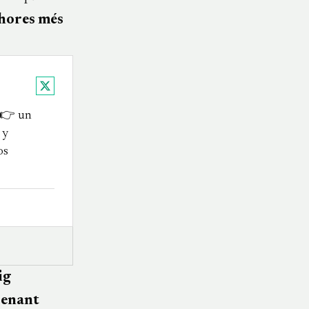
 hores més
X
 👉 un
 y
os
ig
frenant