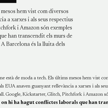
ms mesos hem vist com diversos
 a xarxes i als seus respectius
 Pitchfork i Amazon són exemples
que han transcendit els murs de
 A Barcelona és la lluita dels
sme està de moda a tech. Els últims mesos hem vist co
s EUA anaven guanyant rellevància a xarxes i als seu
ball. Google, Kickstarter, Glitch, Pitchfork i Amazon 
on hi ha hagut conflictes laborals que han tran