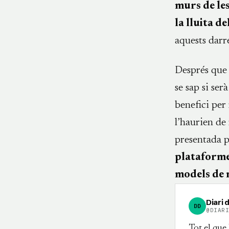
murs de les
la lluita de
aquests darre
Després que 
se sap si se
benefici per
l’haurien de
presentada p
plataform
models de n
Diari 
DD
@DIAR
Tot el que