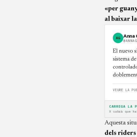
«per guany
al baixar l
Anna G
AG
@ANNA
El nuevo s
sistema de
controlado
doblemente
VEURE LA PU
CARREGA LA 
X sabrà que ha
Aquesta situ
dels riders