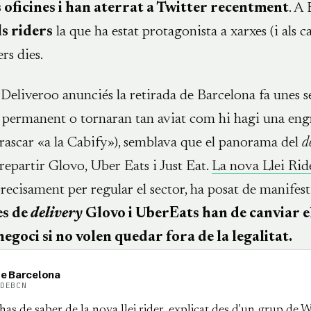
 oficines i han aterrat a Twitter recentment
. A
ls riders
la que ha estat protagonista a xarxes (i als ca
rs dies.
Deliveroo anunciés la retirada de Barcelona fa unes 
rà permanent o tornaran tan aviat com hi hagi una en
 rascar «a la Cabify»), semblava que el panorama del
d
 repartir Glovo, Uber Eats i Just Eat.
La nova Llei Rid
recisament per regular el sector, ha posat de manifes
es de
delivery
Glovo i UberEats han de canviar e
egoci si no volen quedar fora de la legalitat.
de Barcelona
IDEBCN
 has de saber de la nova llei rider, explicat des d'un grup de