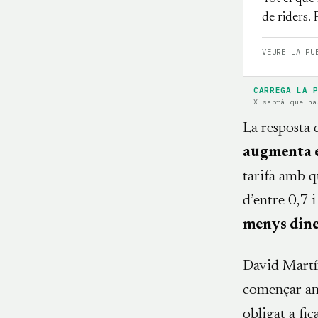
de riders.
VEURE LA PU
CARREGA LA 
X sabrà que ha
La resposta 
augmenta e
tarifa amb q
d’entre 0,7 i
menys din
David Martín
començar amb
obligat a fi