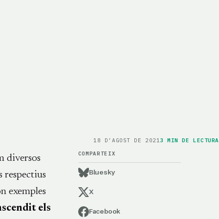
18 D’AGOST DE 2021
3
MIN DE LECTURA
COMPARTEIX
m diversos
Bluesky
s respectius
són exemples
X
scendit els
Facebook