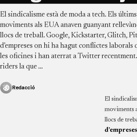
El sindicalisme està de moda a tech. Els últi
moviments als EUA anaven guanyant rellevància
llocs de treball. Google, Kickstarter, Glitch,
d’empreses on hi ha hagut conflictes laborals 
les oficines i han aterrat a Twitter recentment.
riders la que …
Redacció
El sindicali
moviments al
llocs de tre
d’empreses 