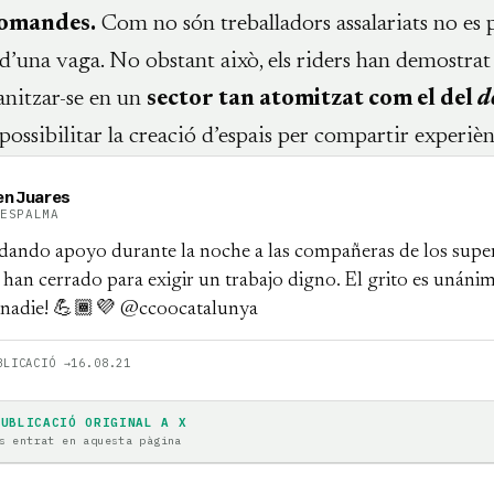
comandes.
Com no són treballadors assalariats no es 
’una vaga. No obstant això, els riders han demostrat
anitzar-se en un
sector tan atomitzat com el del
d
ossibilitar la creació d’espais per compartir experièn
n Juares
RESPALMA
ando apoyo durante la noche a las compañeras de los supe
han cerrado para exigir un trabajo digno. El grito es unánim
a nadie! 💪🏾💜 @ccoocatalunya
BLICACIÓ →
16.08.21
PUBLICACIÓ ORIGINAL A X
s entrat en aquesta pàgina