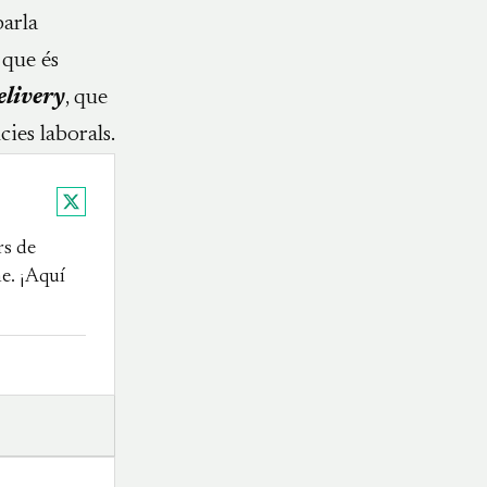
parla
 que és
elivery
, que
cies laborals.
X
rs de
e. ¡Aquí