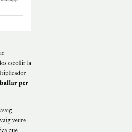
ue
los escollir la
ltiplicador
ballar per
 «vaig
 vaig veure
fica que