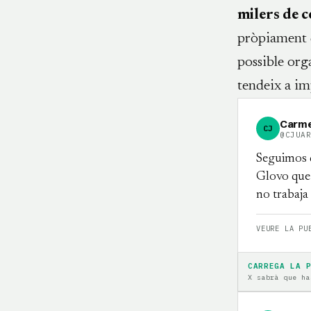
milers de 
pròpiament d
possible org
tendeix a imp
Carme
CJ
@CJUA
Seguimos d
Glovo que 
no trabaj
VEURE LA PU
CARREGA LA 
X sabrà que ha