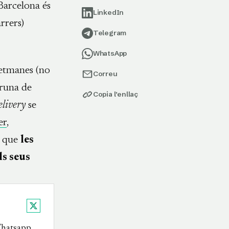
 Barcelona és
LinkedIn
rrers)
Telegram
WhatsApp
setmanes (no
Correu
gruna de
Copia l’enllaç
elivery
se
er
,
t que
les
ls seus
X
 Whatsapp