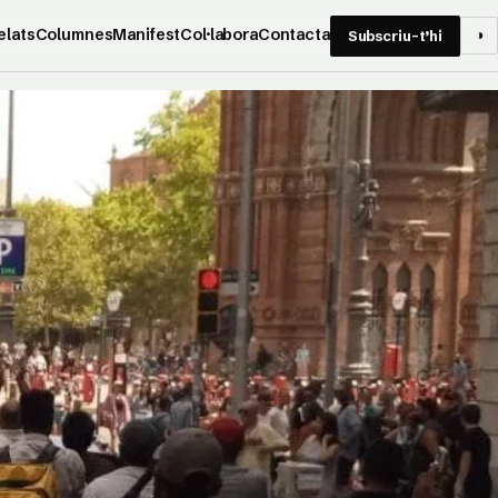
elats
Columnes
Manifest
Col·labora
Contacta
◑
Subscriu-t’hi