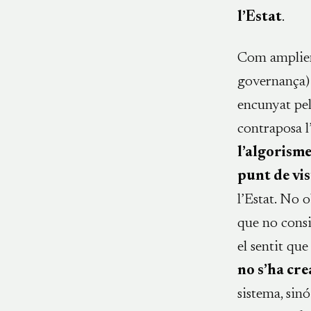
l’Estat
.
Com ampliem 
governança) 
encunyat pe
contraposa l’
l’algorisme
punt de vis
l’Estat. No 
que no consi
el sentit que
no s’ha cre
sistema, sinó