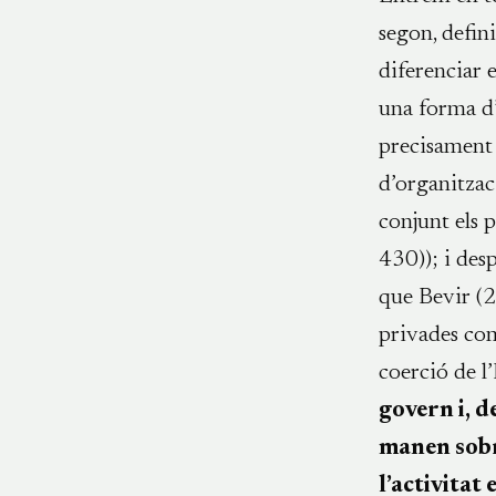
segon, defin
diferenciar 
una forma d’
precisament 
d’organitzaci
conjunt els p
430)); i des
que Bevir (2
privades com
coerció de l
govern i, d
manen sobr
l’activitat 