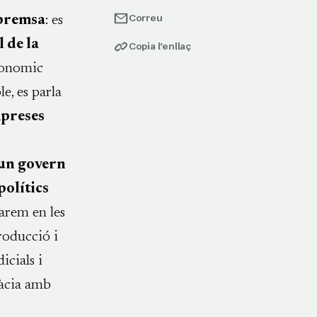
Correu
 premsa
: es
 de la
Copia l’enllaç
Economic
e, es parla
mpreses
 un govern
polítics
rarem en les
roducció i
icials i
ràcia amb