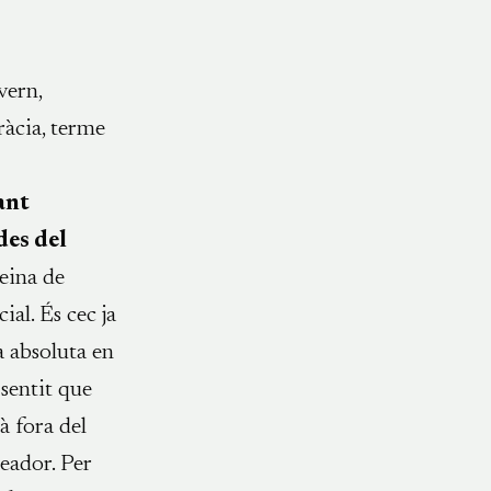
vern,
ràcia, terme
ant
des del
 eina de
ial. És cec ja
a absoluta en
 sentit que
à fora del
reador. Per