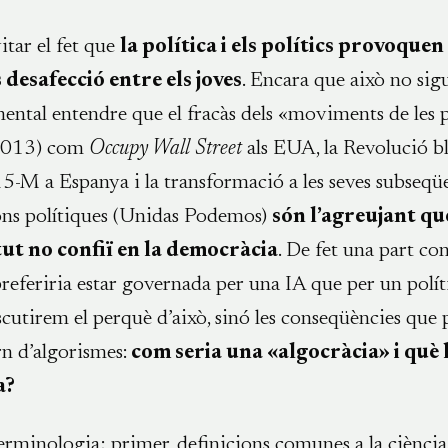
itar el fet que
la política i els polítics provoquen
desafecció entre els joves
. Encara que això no sigu
ental entendre que el fracàs dels «moviments de les 
 2013) com
Occupy Wall Street
als EUA, la Revolució b
15-M a Espanya i la transformació a les seves subseqü
ons polítiques (Unidas Podemos)
són l’agreujant qu
tut no confiï en la democràcia
. De fet una part co
preferiria estar governada per una IA que per un polít
scutirem el perquè d’això, sinó les conseqüències que 
n d’algorismes:
com seria una «algocràcia» i què 
a?
rminologia; primer, definicions comunes a la ciència 