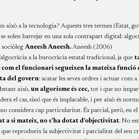
això a la tecnologia? Aquests tres termes (Estat, go
se solen barrejar en una sola contrapart digital: algoc
l sociòleg
Aneesh Aneesh.
Aneesh (2006)
algocràcia a la burocràcia estatal tradicional, ja que
t
 com el funcionari segueixen la mateixa funció 
ta del govern
: acatar les seves ordres i actuar com a
obstant això,
un algorisme és cec,
tot i que no imparc
dera el cas, sinó que és implacable, i per això és norm
 no considera cap particularitat. És parcial, però, en el
at a si mateix, no s’ha dotat d’objectivitat
. No est
 que reprodueix la subjectivitat i parcialitat del seu c