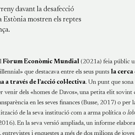
rreny davant la desafecció
a Estònia mostren els reptes
nça.
l
Fòrum Econòmic Mundial
(2021a) feia públic 
llennial» que destacava entre els seus punts
la cerca
a a través de l’acció col·lectiva
. Un punt que sona 
r venir dels «homes de Davos», una petita elit sovint 
ransparència en les seves finances (Busse, 2017) o per l
ització de la seva institució com a arma política o
lob
 2016). En la seva versió ampliada, un informe elabora
 entrevistes i enquestes a més de dos milions de joves 