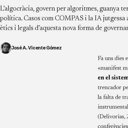
L’algocràcia, govern per algoritmes, guanya te
política. Casos com COMPAS i la IA jutgessa 
ètics i legals d’aquesta nova forma de governa
José A. Vicente Gómez
Fa uns dies e
«manifest mi
en el sistem
trencador pe
la falta de t
instrumental
(Delivorias,
conferències,