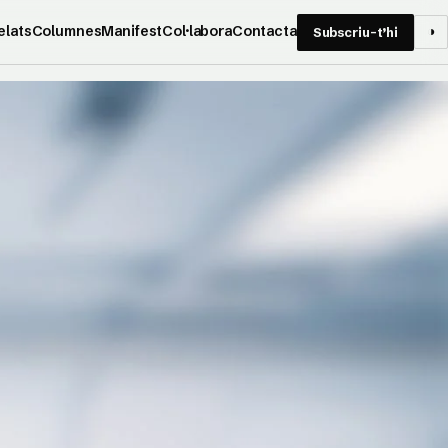
elats
Columnes
Manifest
Col·labora
Contacta
◑
Subscriu-t’hi