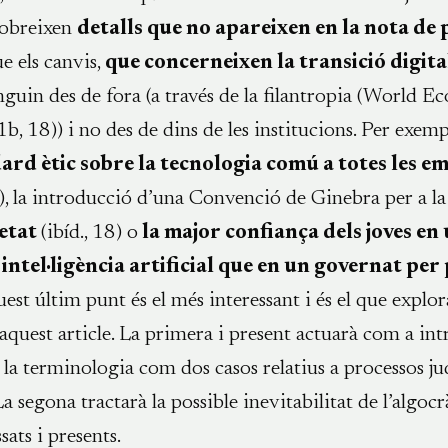
cobreixen
detalls que no apareixen en la nota de
 els canvis,
que concerneixen la transició digital
inguin des de fora (a través de la filantropia (World 
, 18)) i no des de dins de les institucions. Per exempl
ard ètic sobre la tecnologia comú a totes les e
8), la introducció d’una Convenció de Ginebra per a la
etat
(ibíd., 18) o
la major confiança dels joves en
intel·ligència artificial que en un governat per 
quest últim punt és el més interessant i és el que explo
’aquest article. La primera i present actuarà com a int
 la terminologia com dos casos relatius a processos jud
a segona tractarà la possible inevitabilitat de l’algoc
ats i presents.