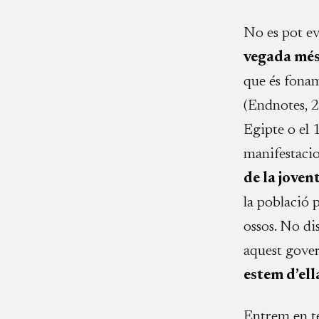
No es pot ev
vegada més 
que és fonam
(Endnotes,
Egipte o el 
manifestaci
de la joven
la població 
ossos. No di
aquest gover
estem d’ell
Entrem en te