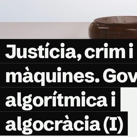
Justícia, crim i
màquines. Go
algorítmica i
algocràcia (I)