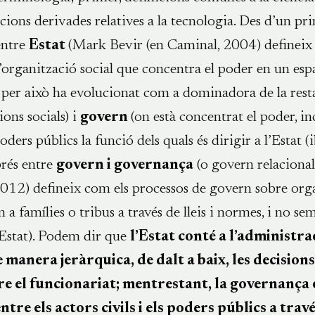
icions derivades relatives a la tecnologia. Des d’un pr
entre
Estat
(Mark Bevir (en Caminal, 2004) defineix 
organització social que concentra el poder en un espa
per això ha evolucionat com a dominadora de la rest
ons socials) i
govern
(on està concentrat el poder, in
oders públics la funció dels quals és dirigir a l’Estat (
prés entre
govern i governança
(o govern relacional
012) defineix com els processos de govern sobre org
 a famílies o tribus a través de lleis i normes, i no s
’Estat). Podem dir que
l’Estat conté a l’administrac
e manera jeràrquica, de dalt a baix, les decision
e el funcionariat; mentrestant, la governança 
entre els actors civils i els poders públics a trav