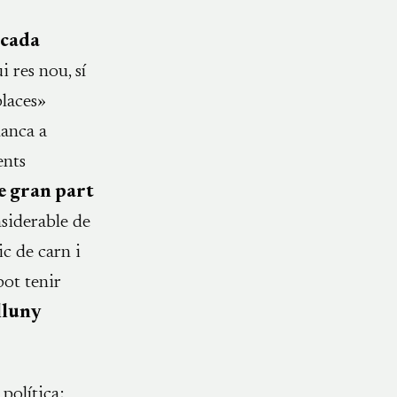
 cada
i res nou, sí
places»
lanca a
ents
e gran part
nsiderable de
ic de carn i
pot tenir
lluny
política;