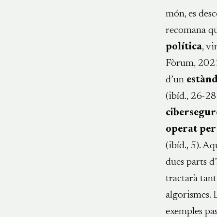
món, es des
recomana que
política
, v
Fòrum, 2021b
d’un
estànd
(ibíd., 26-2
cibersegur
operat per 
(ibíd., 5). A
dues parts d
tractarà tant
algorismes. L
exemples pass