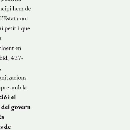
incipi hem de
l’Estat com
i petit i que
a
cloent en
ibíd., 427-
,
anitzacions
empre amb la
ió i el
s del govern
és
és de