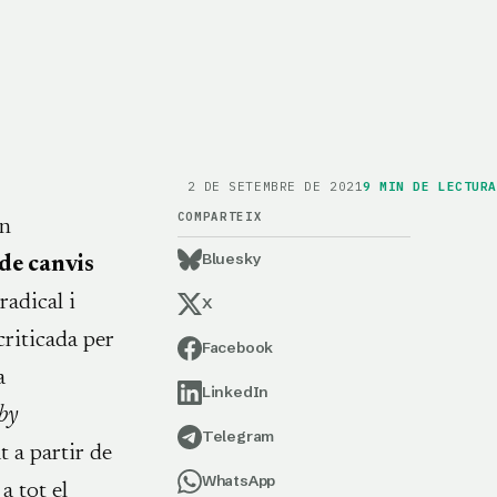
2 DE SETEMBRE DE 2021
9
MIN DE LECTURA
COMPARTEIX
un
Bluesky
 de canvis
radical i
X
criticada per
Facebook
a
LinkedIn
by
Telegram
t a partir de
WhatsApp
a tot el