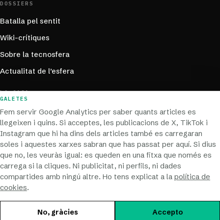
DOSSIERS
Batalla pel sentit
Wiki-crítiques
Sobre la tecnosfera
Actualitat de l’esfera
LA CASA
GALETES
Manifest
Fem servir Google Analytics per saber quants articles es
llegeixen i quins. Si acceptes, les publicacions de X, TikTok i
Col·labora
Instagram que hi ha dins dels articles també es carregaran
Contacta
soles i aquestes xarxes sabran que has passat per aquí. Si dius
que no, les veuràs igual: es queden en una fitxa que només es
Segueix-nos
carrega si la cliques. Ni publicitat, ni perfils, ni dades
Cerca
compartides amb ningú altre. Ho tens explicat a la
política de
cookies
.
No, gràcies
Accepto
©
2026
CIBERPODER.NET
AVÍS LEGAL
PRIVACITAT
COOKIES
Preferències de galetes