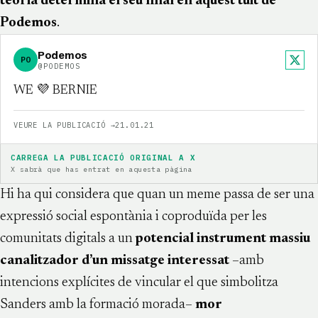
teoria determina
el seu final en aquest tuit de
Podemos
.
Podemos
PO
X
@PODEMOS
WE 💜 BERNIE
VEURE LA PUBLICACIÓ →
21.01.21
CARREGA LA PUBLICACIÓ ORIGINAL A X
X sabrà que has entrat en aquesta pàgina
Hi ha qui considera que quan un meme passa de ser una
expressió social espontània i coproduïda per les
comunitats digitals a un
potencial instrument massiu
canalitzador d’un missatge interessat
–amb
intencions explícites de vincular el que simbolitza
Sanders amb la formació morada–
mor