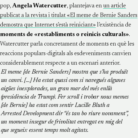
pop,
Angela Watercutter
, plantejava en
un article
publicat a la revista i titulat «El meme de Bernie Sanders
demostra que Internet s’està reiniciant»
l’existència de
moments de «restabliments o reinicis culturals»
.
Watercutter parla concretament de moments en què les
reaccions populars-digitals als esdeveniments canvien
considerablement respecte a un escenari anterior.
El meme [de Bernie Sanders] mostra que s’ha produït
un canvi. […] Ha estat quasi com si navegués algunes
aigües inexplorades, un gran mar del més enllà
(presidència de Trump). Fer scroll i trobar nous memes
[de Bernie] ha estat com sentir Lucille Bluth a
Arrested Development dir “és tan bo riure novament”,
un moment insegur de frivolitat entregat en mig del
que segueix essent temps molt agitats.